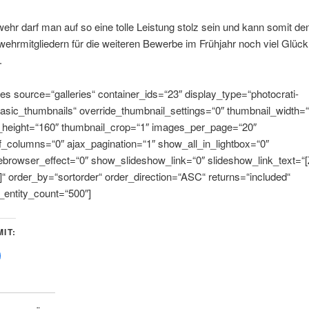
ehr darf man auf so eine tolle Leistung stolz sein und kann somit de
ehrmitgliedern für die weiteren Bewerbe im Frühjahr noch viel Glück
.
s source=“galleries“ container_ids=“23″ display_type=“photocrati-
asic_thumbnails“ override_thumbnail_settings=“0″ thumbnail_width=
_height=“160″ thumbnail_crop=“1″ images_per_page=“20″
_columns=“0″ ajax_pagination=“1″ show_all_in_lightbox=“0″
browser_effect=“0″ show_slideshow_link=“0″ slideshow_link_text=“[
“ order_by=“sortorder“ order_direction=“ASC“ returns=“included“
ntity_count=“500″]
IT:
lick,
um
uf
Facebook
zu
eilen
Wird