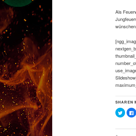
Als Feuerw
Jungfeuerw
wünschen
[ngg_image
nextgen_b
thumbnail
number_of
use_image
Slideshow]
maximum_e
SHAREN M
Klick,
K
um
über
a
Twitter
zu
teilen
t
(Wird
(