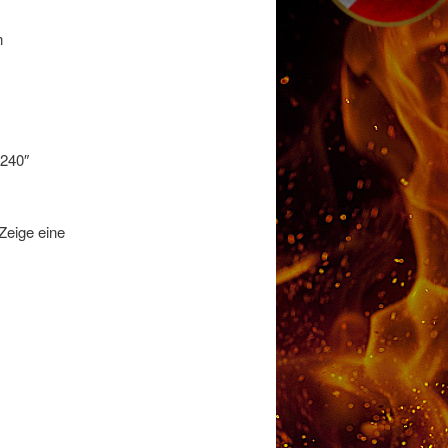
n
“240″
Zeige eine