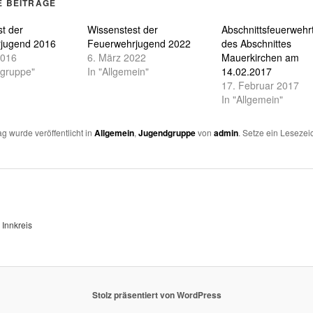
E BEITRÄGE
n
neuem
enster
t)
eöffnet)
t der
Wissenstest der
Abschnittsfeuerweh
jugend 2016
Feuerwehrjugend 2022
des Abschnittes
2016
6. März 2022
Mauerkirchen am
dgruppe"
In "Allgemein"
14.02.2017
17. Februar 2017
In "Allgemein"
ag wurde veröffentlicht in
Allgemein
,
Jugendgruppe
von
admin
. Setze ein Leseze
 Innkreis
Stolz präsentiert von WordPress