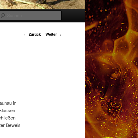
Suchen
Beitragsnavigation
←
Zurück
Weiter
→
aunau in
sklassen
chließen.
ter Beweis