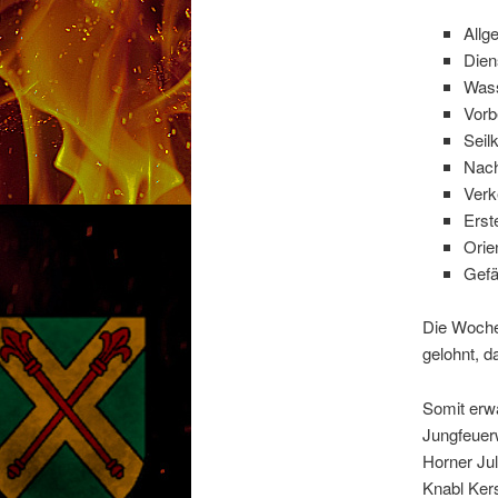
Allg
Dien
Wass
Vorb
Seil
Nach
Verk
Erst
Orie
Gefä
Die Wochen
gelohnt, d
Somit erw
Jungfeuerw
Horner Ju
Knabl Kers