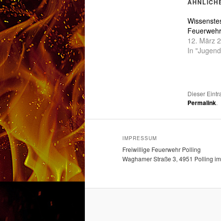
ÄHNLICH
in
i
neuem
Fenster
F
geöffne
g
Wissenstes
Feuerwehr
12. März 
In "Jugen
Dieser Eintr
Permalink
.
IMPRESSUM
Freiwillige Feuerwehr Polling
Waghamer Straße 3, 4951 Polling im