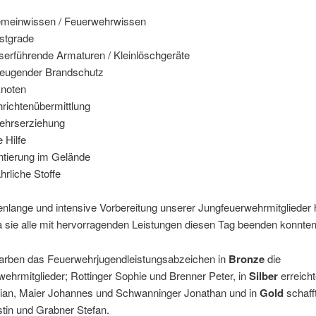
emeinwissen / Feuerwehrwissen
stgrade
erführende Armaturen / Kleinlöschgeräte
eugender Brandschutz
knoten
richtenübermittlung
ehrserziehung
e Hilfe
ntierung im Gelände
hrliche Stoffe
lange und intensive Vorbereitung unserer Jungfeuerwehrmitglieder 
a sie alle mit hervorragenden Leistungen diesen Tag beenden konnten
arben das Feuerwehrjugendleistungsabzeichen in
Bronze
die
ehrmitglieder; Rottinger Sophie und Brenner Peter, in
Silber
erreicht
lian, Maier Johannes und Schwanninger Jonathan und in
Gold
schaff
tin und Grabner Stefan.