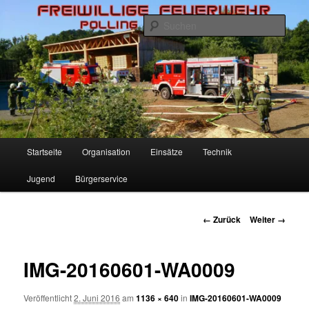
Zum
Inhalt
Such
wechseln
Freiwillige Feuerwehr Polling
Hauptmenü
Startseite
Organisation
Einsätze
Technik
Jugend
Bürgerservice
Bilder-
← Zurück
Weiter →
Navigation
IMG-20160601-WA0009
Veröffentlicht
2. Juni 2016
am
1136 × 640
in
IMG-20160601-WA0009