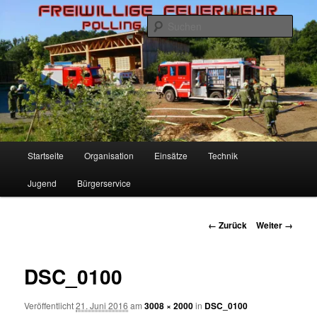
Zum
Inhalt
Such
wechseln
Freiwillige Feuerwehr Polling
Hauptmenü
Startseite
Organisation
Einsätze
Technik
Jugend
Bürgerservice
Bilder-
← Zurück
Weiter →
Navigation
DSC_0100
Veröffentlicht
21. Juni 2016
am
3008 × 2000
in
DSC_0100