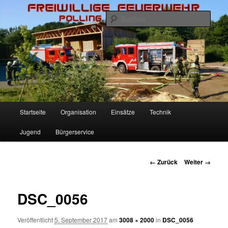
Zum
Inhalt
Such
wechseln
Freiwillige Feuerwehr Polling
Hauptmenü
Startseite
Organisation
Einsätze
Technik
Jugend
Bürgerservice
Bilder-
← Zurück
Weiter →
Navigation
DSC_0056
Veröffentlicht
5. September 2017
am
3008 × 2000
in
DSC_0056