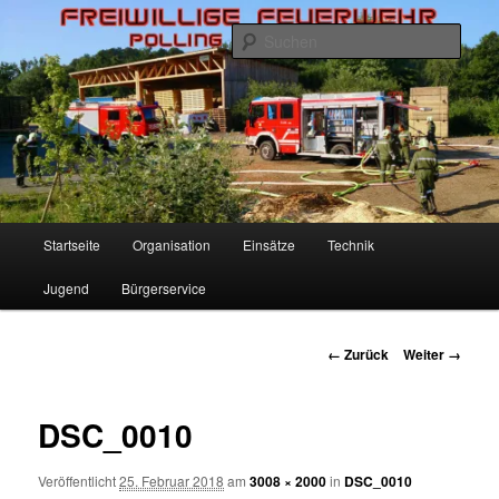
Zum
Inhalt
Such
wechseln
Freiwillige Feuerwehr Polling
Hauptmenü
Startseite
Organisation
Einsätze
Technik
Jugend
Bürgerservice
Bilder-
← Zurück
Weiter →
Navigation
DSC_0010
Veröffentlicht
25. Februar 2018
am
3008 × 2000
in
DSC_0010