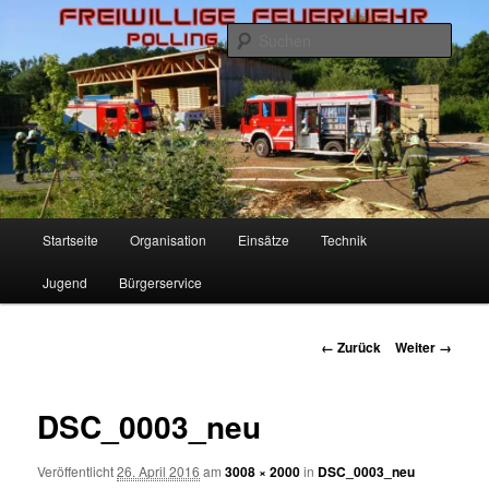
Zum
Inhalt
Such
wechseln
Freiwillige Feuerwehr Polling
Hauptmenü
Startseite
Organisation
Einsätze
Technik
Jugend
Bürgerservice
Bilder-
← Zurück
Weiter →
Navigation
DSC_0003_neu
Veröffentlicht
26. April 2016
am
3008 × 2000
in
DSC_0003_neu