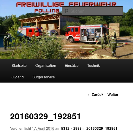
Zum
Inhalt
Such
wechseln
Freiwillige Feuerwehr Polling
Hauptmenü
Startseite
Organisation
Einsätze
Technik
Jugend
Bürgerservice
Bilder-
← Zurück
Weiter →
Navigation
20160329_192851
Veröffentlicht
17. April 2016
am
5312 × 2988
in
20160329_192851