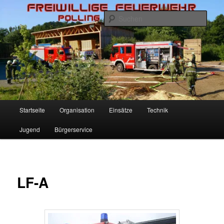
Zum
Inhalt
Such
wechseln
Freiwillige Feuerwehr Polling
Hauptmenü
Startseite
Organisation
Einsätze
Technik
Jugend
Bürgerservice
LF-A