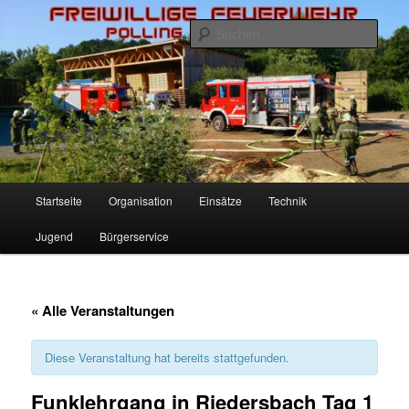
Zum
Inhalt
Such
wechseln
Freiwillige Feuerwehr Polling
Hauptmenü
Startseite
Organisation
Einsätze
Technik
Jugend
Bürgerservice
« Alle Veranstaltungen
Diese Veranstaltung hat bereits stattgefunden.
Funklehrgang in Riedersbach Tag 1